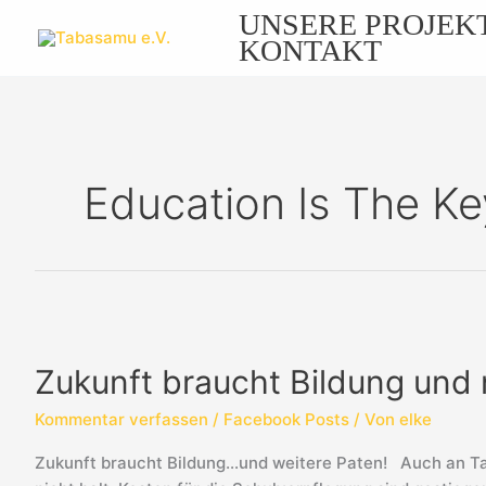
Zum
UNSERE PROJEK
Inhalt
KONTAKT
springen
Education Is The Ke
Zukunft
braucht
Zukunft braucht Bildung und 
Bildung
und
Kommentar verfassen
/
Facebook Posts
/ Von
elke
neue
Paten!
Zukunft braucht Bildung…und weitere Paten! Auch an Ta