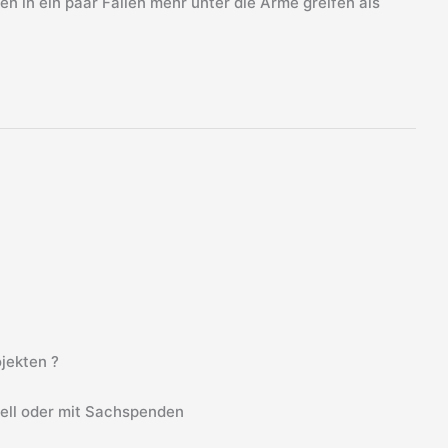
en in ein paar Fällen mehr unter die Arme greifen als
jekten ?
iell oder mit Sachspenden