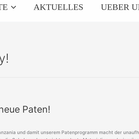
TE
AKTUELLES
UEBER U
y!
neue Paten!
nzania und damit unserem Patenprogramm macht der unaufhör