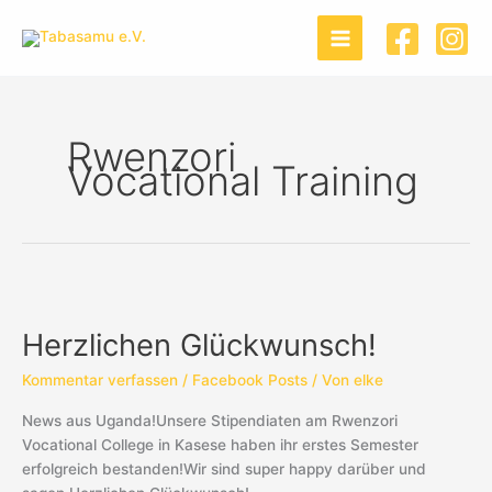
Zum
Inhalt
springen
Rwenzori
Vocational Training
Herzlichen
Glückwunsch!
Herzlichen Glückwunsch!
Kommentar verfassen
/
Facebook Posts
/ Von
elke
News aus Uganda!Unsere Stipendiaten am Rwenzori
Vocational College in Kasese haben ihr erstes Semester
erfolgreich bestanden!Wir sind super happy darüber und