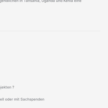
gendlichen in Tansania, Uganda und Kenia eine
jekten ?
iell oder mit Sachspenden