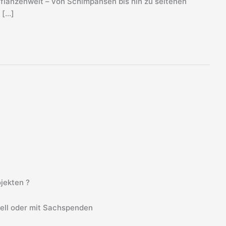
Pflanzenwelt – von Schimpansen bis hin zu seltenen
 […]
jekten ?
iell oder mit Sachspenden