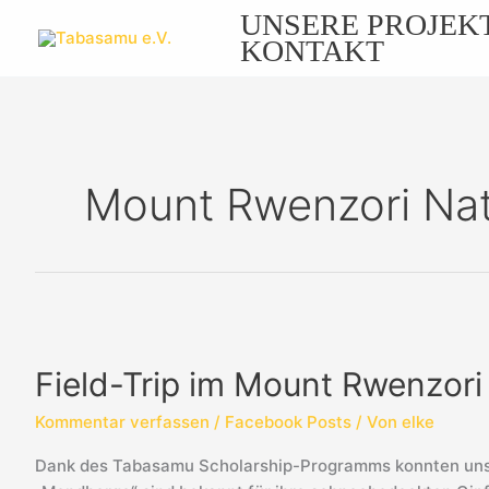
Zum
UNSERE PROJEK
Inhalt
KONTAKT
springen
Mount Rwenzori Nat
Field-
Trip
Field-Trip im Mount Rwenzori
im
Mount
Kommentar verfassen
/
Facebook Posts
/ Von
elke
Rwenzori
Nationalpark
Dank des Tabasamu Scholarship-Programms konnten unse