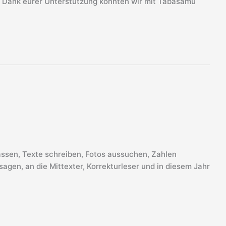
. Dank eurer Unterstützung konnten wir mit Tabasamu
assen, Texte schreiben, Fotos aussuchen, Zahlen
gen, an die Mittexter, Korrekturleser und in diesem Jahr