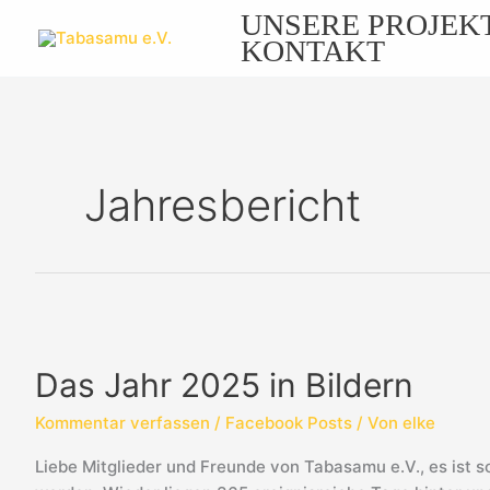
Zum
UNSERE PROJEK
Inhalt
KONTAKT
springen
Jahresbericht
Das
Jahr
Das Jahr 2025 in Bildern
2025
in
Kommentar verfassen
/
Facebook Posts
/ Von
elke
Bildern
Liebe Mitglieder und Freunde von Tabasamu e.V., es ist 