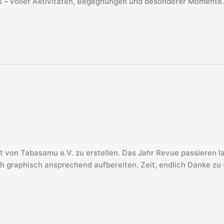
ns – voller Aktivitäten, Begegnungen und besonderer Momente
 von Tabasamu e.V. zu erstellen. Das Jahr Revue passieren l
 graphisch ansprechend aufbereiten. Zeit, endlich Danke zu sa