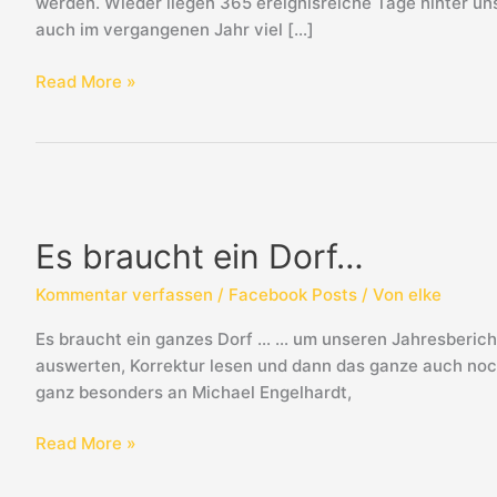
werden. Wieder liegen 365 ereignisreiche Tage hinter u
auch im vergangenen Jahr viel […]
Read More »
Es
braucht
Es braucht ein Dorf…
ein
Dorf…
Kommentar verfassen
/
Facebook Posts
/ Von
elke
Es braucht ein ganzes Dorf … … um unseren Jahresbericht
auswerten, Korrektur lesen und dann das ganze auch noch
ganz besonders an Michael Engelhardt,
Read More »