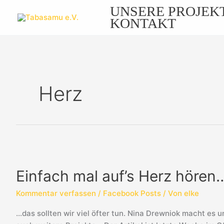
Zum
UNSERE PROJEK
Inhalt
KONTAKT
springen
Herz
Einfach
mal
Einfach mal auf’s Herz hören
auf’s
Herz
Kommentar verfassen
/
Facebook Posts
/ Von
elke
hören…
…das sollten wir viel öfter tun. Nina Drewniok macht es u