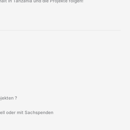
lt in Tanzania und die Projekte folgen!
jekten ?
iell oder mit Sachspenden