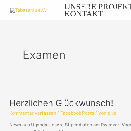
Zum
UNSERE PROJEK
Inhalt
KONTAKT
springen
Examen
Herzlichen
Glückwunsch!
Herzlichen Glückwunsch!
Kommentar verfassen
/
Facebook Posts
/ Von
elke
News aus Uganda!Unsere Stipendiaten am Rwenzori Vocati