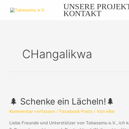
Zum
UNSERE PROJEK
Inhalt
KONTAKT
springen
CHangalikwa
🌲
Schenke
🌲 Schenke ein Lächeln!🌲
ein
Lächeln!
Kommentar verfassen
/
Facebook Posts
/ Von
elke
🌲
Liebe Freunde und Unterstützer von Tabasamu e.V., ich k