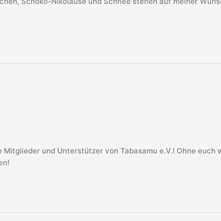
chen, Schoko-Nikoläuse und Schnee stehen auf meiner Wunsch
le Mitglieder und Unterstützer von Tabasamu e.V.! Ohne euch w
en!