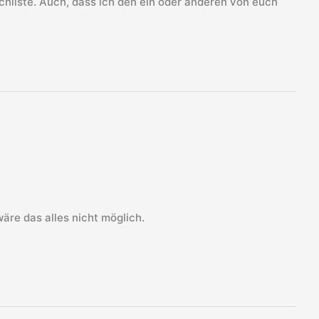
liste. Auch, dass ich den ein oder anderen von euch
äre das alles nicht möglich.